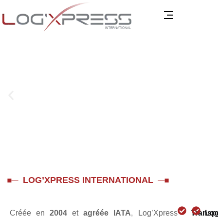
Votre
Des
Performance,
LOG’XPRESS INTERNATIONAL
logistique
solutions
réactivité et
internationale,
logistiques
confiance à
maîtrisée de
fiables,
l’échelle
Créée en
2004
et
agréée IATA
, Log’Xpress
Transp
Log