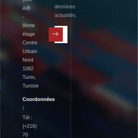
dernières
A/B
actualités.
-
8ème
étage
Centre
Urbain
Nord
1082
Tunis,
Tunisie
Coordonnées
:
Tél :
(+216)
70