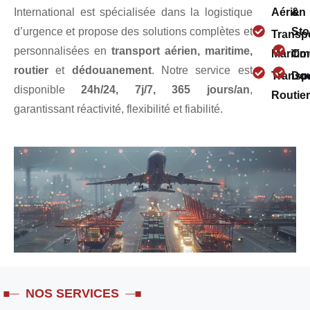
bout en bout
sans
mondiale
International est spécialisée dans la logistique
Aérien
&
frontières
d’urgence et propose des solutions complètes et
St
Transp
personnalisées en
transport aérien, maritime,
Mariti
Con
routier
et
dédouanement
. Notre service est
Transp
Do
disponible
24h/24, 7j/7, 365 jours/an
,
Routie
garantissant réactivité, flexibilité et fiabilité.
NOS SERVICES