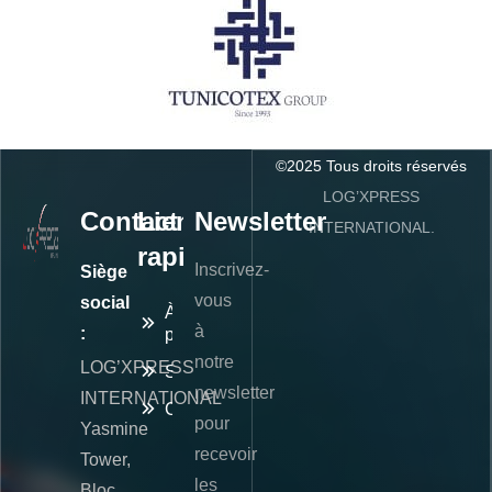
©
2025
Tous droits réservés
LOG’XPRESS
Contact
Liens
Newsletter
INTERNATIONAL.
rapides
Inscrivez-
Siège
vous
social
À
à
:
propos
notre
LOG’XPRESS
Services
newsletter
INTERNATIONAL
Contact
pour
Yasmine
recevoir
Tower,
les
Bloc